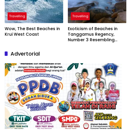
Travelling
Travelling
Wow, The Best Beaches in
Exoticism of Beaches in
Krui West Coast
Tanggamus Regency,
Number 3 Resembling
Nature Paintings
Advertorial