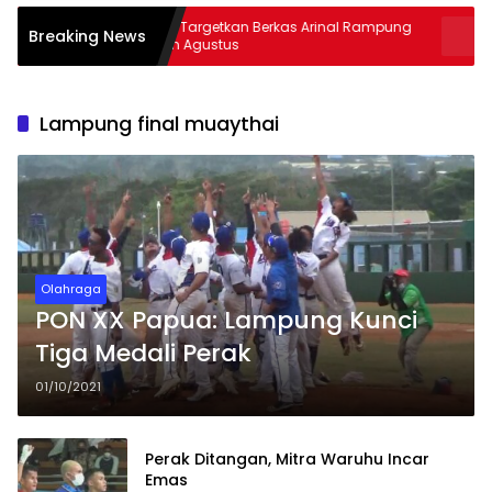
Kejati Targetkan Berkas Arinal Rampung
AKBP Rama
Breaking News
Bulan Agustus
& Curas
Lampung final muaythai
Olahraga
PON XX Papua: Lampung Kunci
Tiga Medali Perak
01/10/2021
Perak Ditangan, Mitra Waruhu Incar
Emas