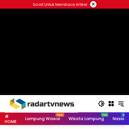
Skip
×
Scroll Untuk Membaca Artikel
to
content
Lampung Wawai
Wisata Lampung
Nasiona
HOME