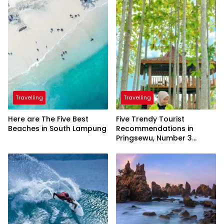
Travelling
Travelling
Here are The Five Best
Five Trendy Tourist
Beaches in South Lampung
Recommendations in
Pringsewu, Number 3
Inaugurated by the
President