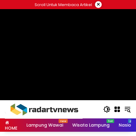
Skip
×
Scroll Untuk Membaca Artikel
to
content
Lampung Wawai
Wisata Lampung
Nasiona
HOME