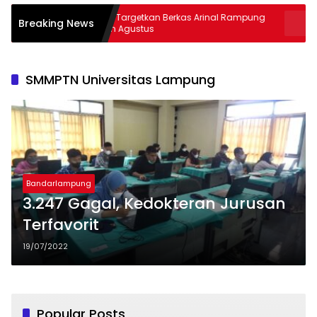
Kejati Targetkan Berkas Arinal Rampung
AKBP Rama
Breaking News
Bulan Agustus
& Curas
SMMPTN Universitas Lampung
Bandarlampung
3.247 Gagal, Kedokteran Jurusan
Terfavorit
19/07/2022
Popular Posts