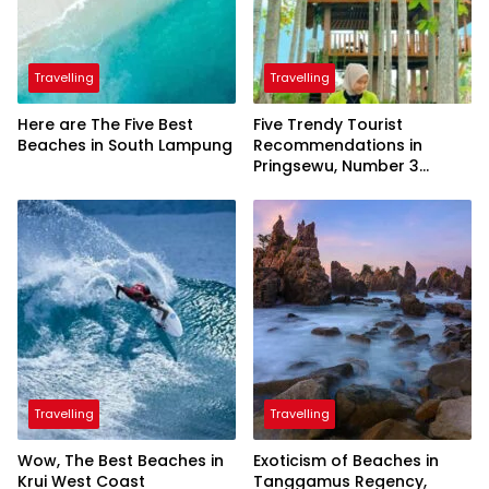
Travelling
Travelling
Here are The Five Best
Five Trendy Tourist
Beaches in South Lampung
Recommendations in
Pringsewu, Number 3
Inaugurated by the
President
Travelling
Travelling
Wow, The Best Beaches in
Exoticism of Beaches in
Krui West Coast
Tanggamus Regency,