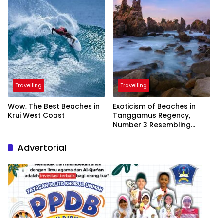
Travelling
Travelling
Wow, The Best Beaches in
Exoticism of Beaches in
Krui West Coast
Tanggamus Regency,
Number 3 Resembling
Nature Paintings
Advertorial