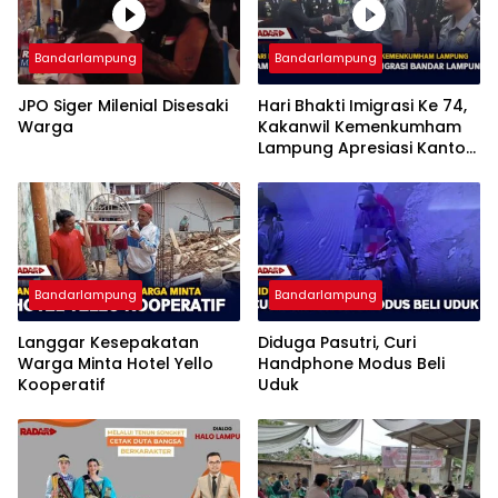
Bandarlampung
Bandarlampung
JPO Siger Milenial Disesaki
Hari Bhakti Imigrasi Ke 74,
Warga
Kakanwil Kemenkumham
Lampung Apresiasi Kantor
Imigrasi Bandar Lampung
Bandarlampung
Bandarlampung
Langgar Kesepakatan
Diduga Pasutri, Curi
Warga Minta Hotel Yello
Handphone Modus Beli
Kooperatif
Uduk