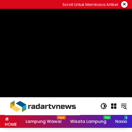
Skip
×
Scroll Untuk Membaca Artikel
to
content
Lampung Wawai
Wisata Lampung
Nasiona
HOME