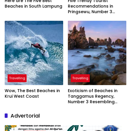
Here are The Five Best
Five Trendy Tourist
Beaches in South Lampung
Recommendations in
Pringsewu, Number 3
Inaugurated by the
President
Travelling
Travelling
Wow, The Best Beaches in
Exoticism of Beaches in
Krui West Coast
Tanggamus Regency,
Number 3 Resembling
Nature Paintings
Advertorial