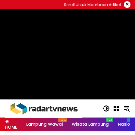
Skip
×
Scroll Untuk Membaca Artikel
to
content
Lampung Wawai
Wisata Lampung
Nasiona
HOME