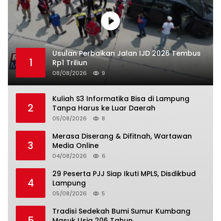
Usulan Perbaikan Jalan IJD 2026 Tembus
1
Rp1 Triliun
08/08/2026
9
Kuliah S3 Informatika Bisa di Lampung
2
Tanpa Harus ke Luar Daerah
05/08/2026
8
Merasa Diserang & Difitnah, Wartawan
3
Media Online
04/08/2026
6
29 Peserta PJJ Siap Ikuti MPLS, Disdikbud
4
Lampung
05/08/2026
5
Tradisi Sedekah Bumi Sumur Kumbang
5
Masuk Usia 206 Tahun