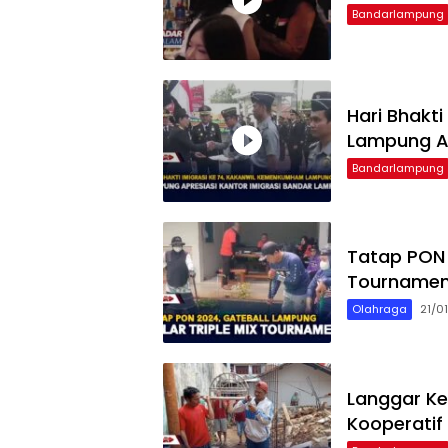
Bandarlampung
Hari Bhakt
Lampung Ap
Bandarlampung
Tatap PON 
Tournamen
Olahraga
21/0
Langgar Ke
Kooperatif