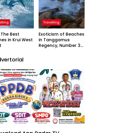
elling
Travelling
The Best
Exoticism of Beaches
es in Krui West
in Tanggamus
t
Regency, Number 3
Resembling Nature
Paintings
vertorial