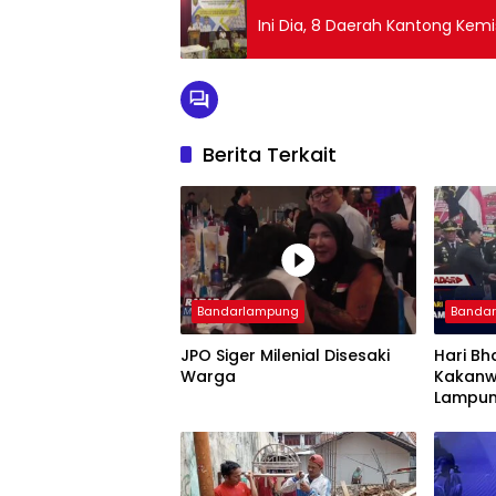
Ini Dia, 8 Daerah Kantong Kem
Berita Terkait
Bandarlampung
Banda
JPO Siger Milenial Disesaki
Hari Bh
Warga
Kakanw
Lampun
Imigra