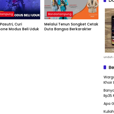
Do
rlampung
Bandarlampung
Pasutri, Curi
Melalui Tenun Songket Cetak
one Modus Beli Uduk
Duta Bangsa Berkarakter
unduh a
Be
Warga
Khoir 
Banya
Rp35 
Apa G
Kulia