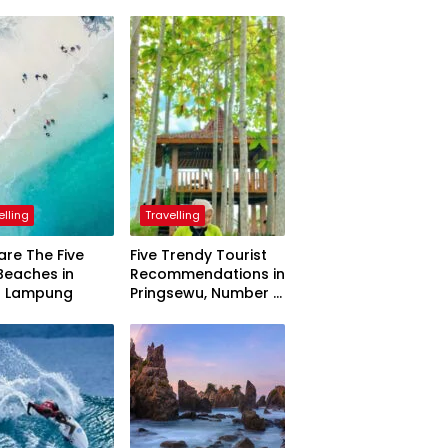
elling
Travelling
are The Five
Five Trendy Tourist
Beaches in
Recommendations in
h Lampung
Pringsewu, Number 3
Inaugurated by the
President