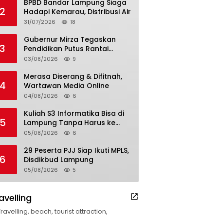
BPBD Bandar Lampung Siaga
2
Hadapi Kemarau, Distribusi Air
31/07/2026
18
Gubernur Mirza Tegaskan
3
Pendidikan Putus Rantai
Kemiskinan
03/08/2026
9
Merasa Diserang & Difitnah,
4
Wartawan Media Online
04/08/2026
6
Kuliah S3 Informatika Bisa di
5
Lampung Tanpa Harus ke
Luar Daerah
05/08/2026
6
29 Peserta PJJ Siap Ikuti MPLS,
6
Disdikbud Lampung
05/08/2026
5
avelling
Travelling, beach, tourist attraction,