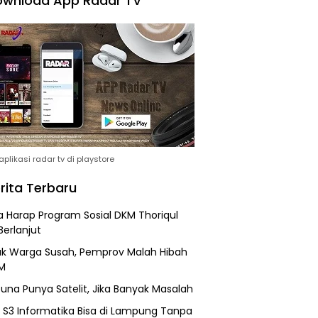
wnload App Radar TV
plikasi radar tv di playstore
rita Terbaru
 Harap Program Sosial DKM Thoriqul
Berlanjut
k Warga Susah, Pemprov Malah Hibah
M
una Punya Satelit, Jika Banyak Masalah
h S3 Informatika Bisa di Lampung Tanpa