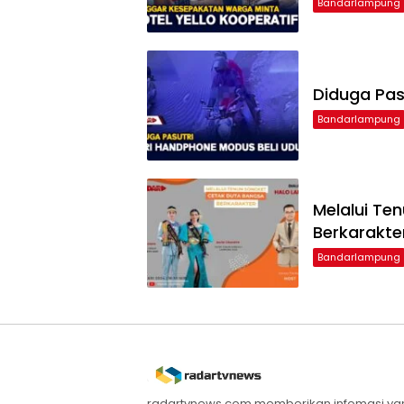
Bandarlampung
Diduga Pas
Bandarlampung
Melalui Te
Berkarakte
Bandarlampung
radartvnews.com memberikan infomasi yang