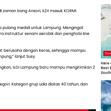
di zaman bang Ansori, ILDI masuk KORMI
wa pulang medali untuk Lampung. Mengingat
a instruktur senam aerobik dan penghobi line
apat berusaha dengan keras, sehingga mampu
Trav
ung,” lanjut Susy.
Here 
ingkan, ILDI Lampung baru mampu mengirimkan 2
Best 
Sout
gori. Kategori grup udia diatas 40 tahun, dan