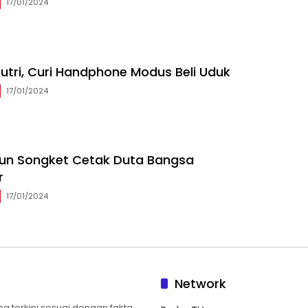
17/01/2024
utri, Curi Handphone Modus Beli Uduk
17/01/2024
nun Songket Cetak Duta Bangsa
r
17/01/2024
Network
 terkini sesuai dengan fakta