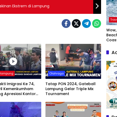
iskinan Ekstrem di Lampung
Trav
Wow, 
Beach
Coas
Ad
rlampung
Olahraga
akti Imigrasi Ke 74,
Tatap PON 2024, Gateball
il Kemenkumham
Lampung Gelar Triple Mix
g Apresiasi Kantor
Tournament
si Bandar Lampung