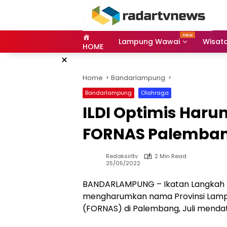
Skip
to
content
Lampung Wawai
Wisat
HOME
×
Home
Bandarlampung
Bandarlampung
Olahraga
ILDI Optimis Har
FORNAS Palemba
Redaksirltv
2 Min Read
25/05/2022
BANDARLAMPUNG – Ikatan Langkah Da
mengharumkan nama Provinsi Lampun
(FORNAS) di Palembang, Juli menda