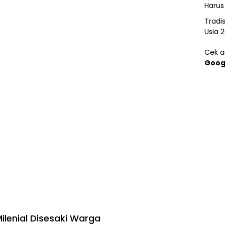
Harus
Tradi
Usia 
Cek ar
Goog
ilenial Disesaki Warga